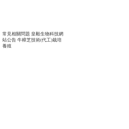
小葉番石榴(本草木)
常見相關問題
皇毅生物科技網
站公告
牛樟芝技術(代工)栽培
養殖
萬里香
樹葡萄