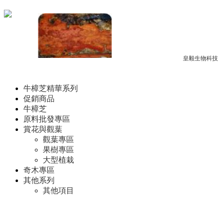
Copyright © 2012-2017
皇毅生物科技
牛樟芝子實體
牛樟芝精華系列
促銷商品
牛樟芝
原料批發專區
賞花與觀葉
觀葉專區
果樹專區
七里香
大型植栽
奇木專區
其他系列
其他項目