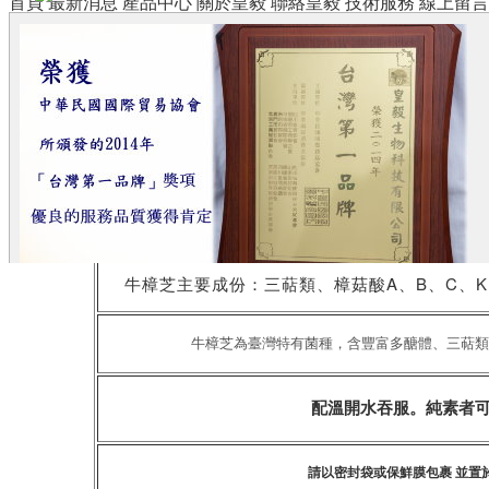
首頁
最新消息
產品中心
關於皇毅
聯絡皇毅
技術服務
線上留言
中文名
牛
牛樟芝菌絲體、子實 體膠囊、錠劑、萃
牛樟芝主要成份：三萜類、樟菇酸A、B、C、K
牛樟芝為臺灣特有菌種，含豐富多醣體、三萜類
配溫開水吞服。純素者
請以密封袋或保鮮膜包裹 並置