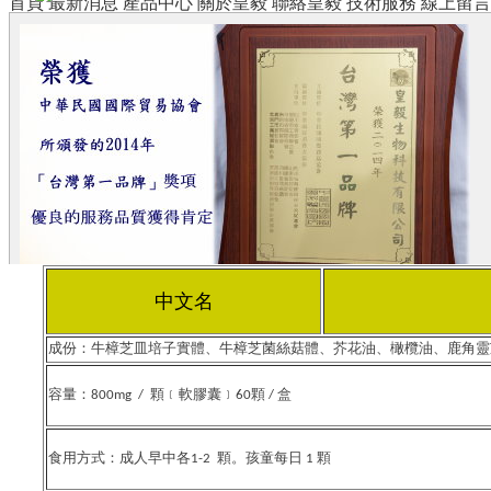
首頁
最新消息
產品中心
關於皇毅
聯絡皇毅
技術服務
線上留言
中文名
成份：牛樟芝皿培子實體、牛樟芝菌絲菇體、芥花油、橄欖油、鹿角靈
容量：800mg / 顆﹝軟膠囊﹞60顆 / 盒
食用方式：成人早中各1-2 顆。孩童每日 1 顆