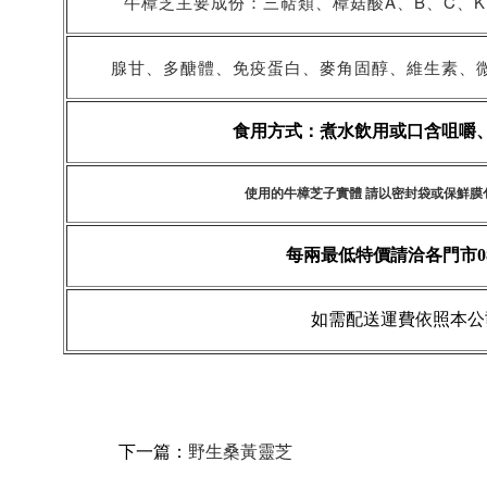
牛樟芝主要成份：三萜類、樟菇酸A、B、C、K
腺甘、多醣體、免疫蛋白、麥角固醇、維生素
、
食用方式：煮水飲用或口含咀嚼
使用的牛樟芝子實體 請以密封袋或保鮮膜
每兩最低特價請洽各門市08-7
如需配送運費依照本公
下一篇：
野生桑黃靈芝